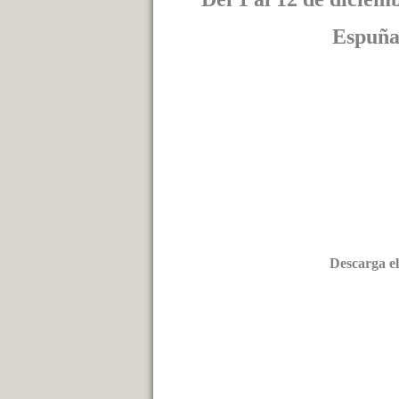
Espuña
Descarga el