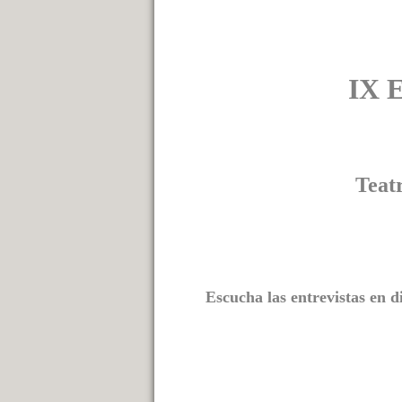
IX 
Vie
Teat
Escucha las entrevistas en d