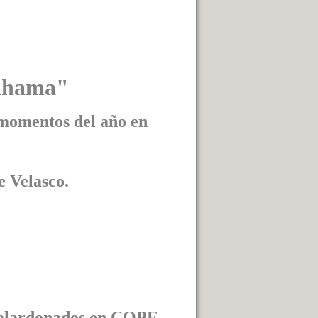
lhama"
momentos del año en
e Velasco.
s galardonados en COPE